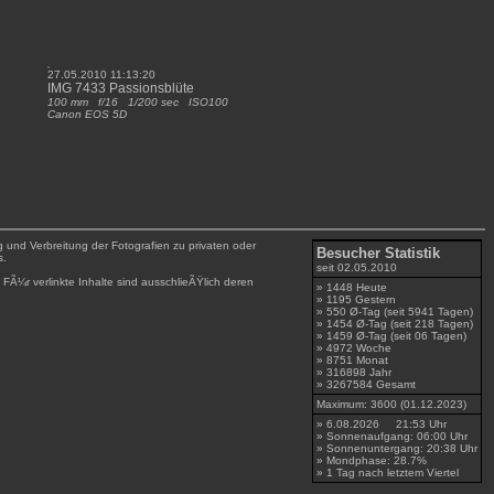
27.05.2010 11:13:20
IMG 7433 Passionsblüte
100 mm f/16 1/200 sec ISO100
Canon EOS 5D
g und Verbreitung der Fotografien zu privaten oder
Besucher Statistik
s.
seit 02.05.2010
 FÃ¼r verlinkte Inhalte sind ausschlieÃŸlich deren
» 1448 Heute
» 1195 Gestern
» 550 Ø-Tag (seit 5941 Tagen)
» 1454 Ø-Tag (seit 218 Tagen)
» 1459 Ø-Tag (seit 06 Tagen)
» 4972 Woche
» 8751 Monat
» 316898 Jahr
» 3267584 Gesamt
Maximum: 3600 (01.12.2023)
» 6.08.2026 21:53 Uhr
» Sonnenaufgang: 06:00 Uhr
» Sonnenuntergang: 20:38 Uhr
» Mondphase: 28.7%
» 1 Tag nach letztem Viertel