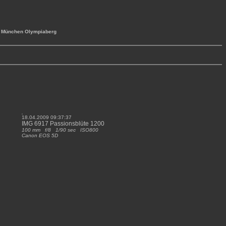
: München Olympiaberg
18.04.2009 09:37:37
IMG 6917 Passionsblüte 1200
100 mm f/8 1/90 sec ISO800
Canon EOS 5D