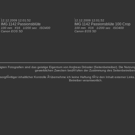
12.12.2009 12:01:52
12.12.2009 12:01:52
IMG 1142 Passionsblüte
IMG 1142 Passionsblüte 100 Crop
100 mm f/16 1/200 sec ISO400
100 mm f/16 1/200 sec ISO400
Canon EOS 5D
Canon EOS 5D
zeigten Fotografien sind das geistige Eigentum von Andreas Drössler (Seitenbetreiber). Die Nutzun
gewerblichen Zwecken bedÃ¼rfen der Zustimmung des Seitenbetreiber
sorgfÃ¤ltiger inhaltlicher Kontrolle Ã¼bernehme ich keine Haftung fÃ¼r den Inhalt externer Links.
Betreiber verantwortlich.