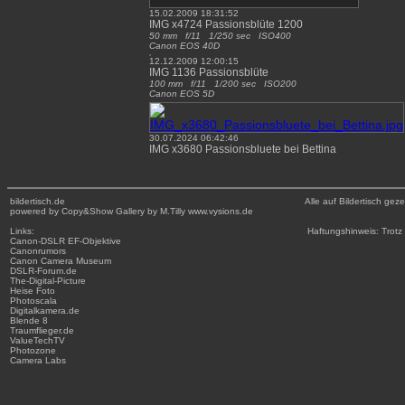
15.02.2009 18:31:52
IMG x4724 Passionsblüte 1200
50 mm f/11 1/250 sec ISO400
Canon EOS 40D
12.12.2009 12:00:15
IMG 1136 Passionsblüte
100 mm f/11 1/200 sec ISO200
Canon EOS 5D
30.07.2024 06:42:46
IMG x3680 Passionsbluete bei Bettina
bildertisch.de
Alle auf Bildertisch ge
powered by Copy&Show Gallery by M.Tilly www.vysions.de
Links:
Haftungshinweis: Trotz 
Canon-DSLR
EF-Objektive
Canonrumors
Canon Camera Museum
DSLR-Forum.de
The-Digital-Picture
Heise Foto
Photoscala
Digitalkamera.de
Blende 8
Traumflieger.de
ValueTechTV
Photozone
Camera Labs