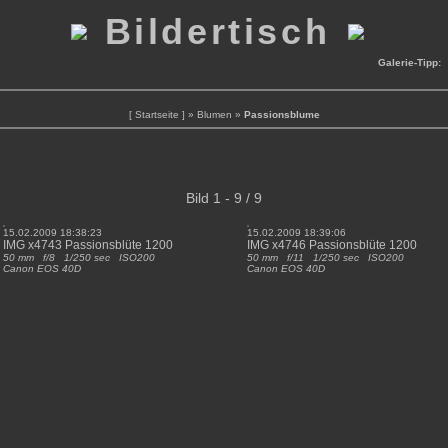
Bildertisch
Galerie-Tipp
[ Startseite ]
»
Blumen
»
Passionsblume
Bild 1 - 9 / 9
15.02.2009 18:38:23
15.02.2009 18:39:06
IMG x4743 Passionsblüte 1200
IMG x4746 Passionsblüte 1200
50 mm f/8 1/250 sec ISO200
50 mm f/11 1/250 sec ISO200
Canon EOS 40D
Canon EOS 40D