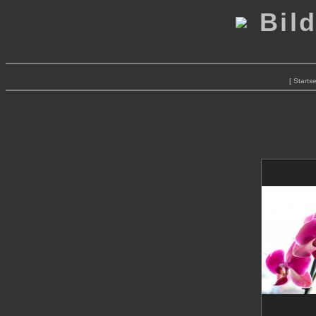
Bild
[ Startse