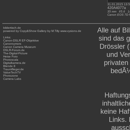
31.01.2015 13:
420A4077a
35 mm f/5.6 1
Canon EOS 7D 
bildertisch.de
Alle auf Bi
powered by Copy&Show Gallery by M.Tilly www.vysions.de
sind das 
Links:
Canon-DSLR
EF-Objektive
Canonrumors
Drössler 
Canon Camera Museum
DSLR-Forum.de
und Ver
The-Digital-Picture
Heise Foto
Photoscala
private
Digitalkamera.de
Blende 8
bedÃ¼
Traumflieger.de
ValueTechTV
Photozone
Camera Labs
Haftungs
inhaltli
keine Haf
Links. 
aussch