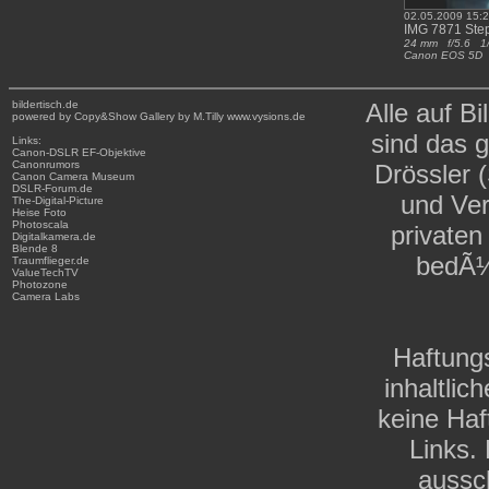
02.05.2009 15:
IMG 7871 St
24 mm f/5.6 1
Canon EOS 5
bildertisch.de
Alle auf Bi
powered by Copy&Show Gallery by M.Tilly www.vysions.de
sind das 
Links:
Canon-DSLR
EF-Objektive
Canonrumors
Drössler 
Canon Camera Museum
DSLR-Forum.de
und Ver
The-Digital-Picture
Heise Foto
Photoscala
private
Digitalkamera.de
Blende 8
bedÃ¼
Traumflieger.de
ValueTechTV
Photozone
Camera Labs
Haftungs
inhaltli
keine Haf
Links. 
aussch