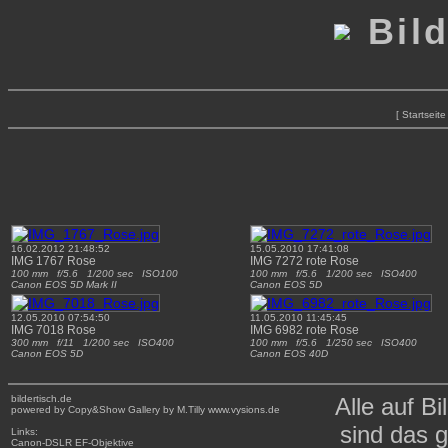
Bild
[ Startseite 
16.02.2012 21:48:52
15.05.2010 17:41:08
IMG 1767 Rose
IMG 7272 rote Rose
100 mm f/5.6 1/200 sec ISO100
100 mm f/5.6 1/200 sec ISO400
Canon EOS 5D Mark II
Canon EOS 5D
12.05.2010 07:54:50
11.05.2010 11:45:45
IMG 7018 Rose
IMG 6982 rote Rose
300 mm f/11 1/200 sec ISO400
100 mm f/5.6 1/250 sec ISO400
Canon EOS 5D
Canon EOS 40D
bildertisch.de
Alle auf Bi
powered by Copy&Show Gallery by M.Tilly www.vysions.de
sind das 
Links:
Canon-DSLR
EF-Objektive