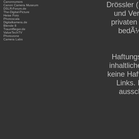
Canonrumors
Drössler 
Canon Camera Museum
DSLR-Forum.de
und Ver
The-Digital-Picture
Heise Foto
Photoscala
private
Digitalkamera.de
Blende 8
bedÃ¼
Traumflieger.de
ValueTechTV
Photozone
Camera Labs
Haftungs
inhaltli
keine Haf
Links. 
aussch